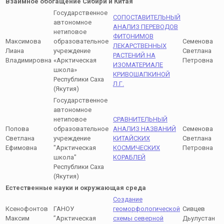
Взаимное обогащение Сибири и Китая
Государственное
СОПОСТАВИТЕЛЬНЫЙ
автономное
АНАЛИЗ ПЕРЕВОДОВ
нетиповое
ФИТОНИМОВ
Максимова
образовательное
Семенова
ЛЕКАРСТВЕННЫХ
Лиана
учреждение
Светлана
РАСТЕНИЙ НА
Владимировна
«Арктическая
Петровна
ИЗОМАТЕРИАЛЕ
школа»
КРИВОШАПКИНОЙ
Республики Саха
Л.Г.
(Якутия)
Государственное
автономное
нетиповое
СРАВНИТЕЛЬНЫЙ
Попова
образовательное
АНАЛИЗ НАЗВАНИЙ
Семенова
Светлана
учреждение
КИТАЙСКИХ
Светлана
Ефимовна
"Арктическая
КОСМИЧЕСКИХ
Петровна
школа"
КОРАБЛЕЙ
Республики Саха
(Якутия)
Естественные науки и окружающая среда
Создание
Ксенофонтов
ГАНОУ
геоморфологической
Сивцев
Максим
”Арктическая
схемы северной
Дьулустан