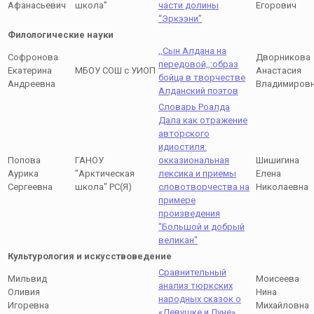
Афанасьевич
школа”
части долины
Егорович
“Эркээни”
Филологические науки
,,Сын Алдана на
Софронова
Дворникова
передовой,,:образ
Екатерина
МБОУ СОШ с УИОП
Анастасия
бойца в творчестве
Андреевна
Владимиров
Алданский поэтов
Словарь Роалда
Дала как отражение
авторского
идиостиля:
Попова
ГАНОУ
окказиональная
Шишигина
Аурика
"Арктическая
лексика и приемы
Елена
Сергеевна
школа" РС(Я)
словотворчества на
Николаевна
примере
произведения
"Большой и добрый
великан"
Культурология и искусствоведение
Сравнительный
Мильвид
Моисеева
анализ тюркских
Оливия
Нина
народных сказок о
Игоревна
Михайловна
«Девушке и Луне»