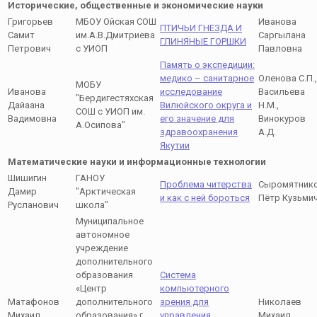
Исторические, общественные и экономические науки
Григорьев
МБОУ Ойская СОШ
Иванова
ПТИЧЬИ ГНЕЗДА И
Самит
им.А.В.Дмитриева
Саргылана
ГЛИНЯНЫЕ ГОРШКИ
Петрович
с УИОП
Павловна
Память о экспедиции:
медико – санитарное
Оленова С.П.,
МОБУ
Иванова
исследование
Васильева
"Бердигестяхская
Дайаана
Вилюйского округа и
Н.М.,
СОШ с УИОП им.
Вадимовна
его значение для
Винокуров
А.Осипова"
здравоохранения
А.Д.
Якутии
Математические науки и информационные технологии
Шишигин
ГАНОУ
Проблема читерства
Сыромятник
Дамир
"Арктическая
и как с ней бороться
Пётр Кузьми
Русланович
школа"
Муниципальное
автономное
учреждение
дополнительного
образования
Система
«Центр
компьютерного
Матафонов
дополнительного
зрения для
Николаев
Михаил
образования» г.
управления
Михаил