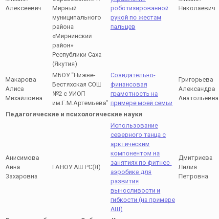
Алексеевич
Мирный
роботизированной
Николаевич
муниципального
рукой по жестам
района
пальцев
«Мирнинский
район»
Республики Саха
(Якутия)
МБОУ "Нижне-
Созидательно-
Макарова
Григорьева
Бестяхская СОШ
финансовая
Алиса
Александра
№2 с УИОП
грамотность на
Михайловна
Анатольевна
им.Г.М.Артемьева"
примере моей семьи
Педагогические и психологические науки
Использование
северного танца с
арктическим
компонентом на
Анисимова
Дмитриева
занятиях по фитнес-
Айна
ГАНОУ АШ РС(Я)
Лилия
аэробике для
Захаровна
Петровна
развития
выносливости и
гибкости (на примере
АШ)