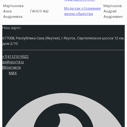
Мартынова
Мартынов
Мода как отражение
Анна
ГАНОУ АШ
Андрей
жизни общества
Андреевна
Андреевич
Наш адрес
677008, Республика Саха (Якутия), г.Якутск, Сергеляхское шоссе 12 км,
дом 2/10
+7(4112)319522
as@gov14.ru
ВКонтакте
MAX