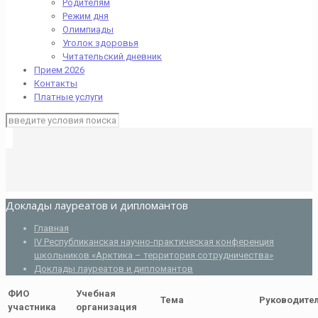
Родителям
Режим дня
Олимпиады
Уголок здоровья
Читательский дневник
Прием 2026
Контакты
Платные услуги
Доклады лауреатов и дипломантов
Главная
IV Республиканская научно-практическая конференция
школьников «Арктика – территория сотрудничества»
Доклады лауреатов и дипломантов
ФИО
Учебная
Тема
Руководите
участника
организация