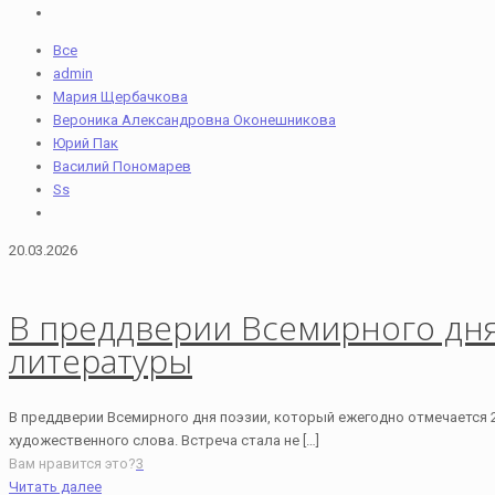
Все
admin
Мария Щербачкова
Вероника Александровна Оконешникова
Юрий Пак
Василий Пономарев
Ss
20.03.2026
В преддверии Всемирного дня 
литературы
В преддверии Всемирного дня поэзии, который ежегодно отмечается 
художественного слова. Встреча стала не
[…]
Вам нравится это?
3
Читать далее