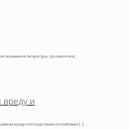
й письменной литературы, просветителя,
 вреду и
вящённая вреду и последствиям потребления
[…]