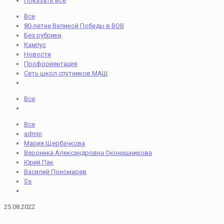
Показать все
Все
80-летие Великой Победы в ВОВ
Без рубрики
Кампус
Новости
Профориентация
Сеть школ спутников МАШ
Все
Все
admin
Мария Щербачкова
Вероника Александровна Оконешникова
Юрий Пак
Василий Пономарев
Ss
25.08.2022