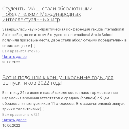
Студенты МАШ стали абсолютными
победителями Международных
интеллектуальных игр
Завершилась научно-практическая конференция Yakutia International
Science Fair, по ее итогам 5 студентов International Arctic School
получили призовые места, двое стали абсолютными победителями в
своих секциях и
[…]
Вам нравится это?
16
Читать далее
30.06.2022
Вот и подошли к концу школьные годы для
выпускников 2022 года!
В пятницу 24-го июня в нашей школе состоялась торжественная
церемония вручения аттестатов о среднем (полном) общем
образовании выпускникам 11-х классов! Это замечательный выпуск
ярких и талантливых
[…]
Вам нравится это?
21
Читать далее
10.06.2022