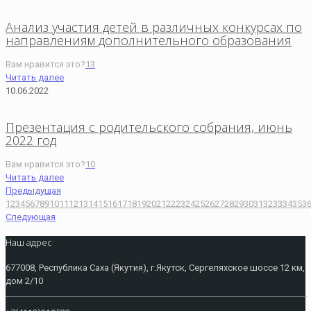
Анализ участия детей в различных конкурсах по
направлениям дополнительного образования
Вам нравится это?
13
Читать далее
10.06.2022
Презентация с родительского собрания, июнь
2022 год
Вам нравится это?
10
Читать далее
Предыдущая
1
2
3
4
5
6
7
8
9
10
11
12
13
14
15
16
17
18
19
20
21
22
23
24
25
26
27
28
29
30
31
32
33
34
35
3
Следующая
Наш адрес
677008, Республика Саха (Якутия), г.Якутск, Сергеляхское шоссе 12 км,
дом 2/10