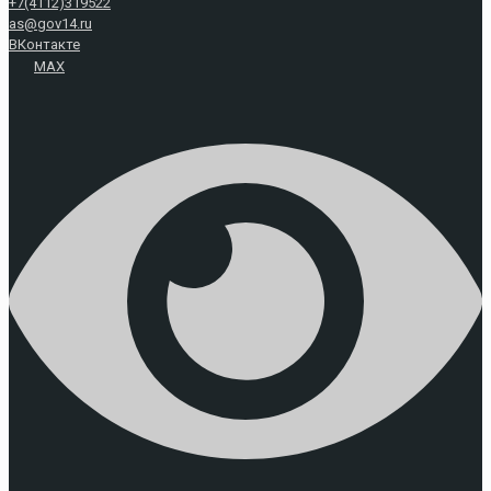
+7(4112)319522
as@gov14.ru
ВКонтакте
MAX