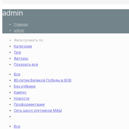
admin
Главная
admin
Фильтровать по
Категории
Тэги
Авторы
Показать все
Все
80-летие Великой Победы в ВОВ
Без рубрики
Кампус
Новости
Профориентация
Сеть школ спутников МАШ
Все