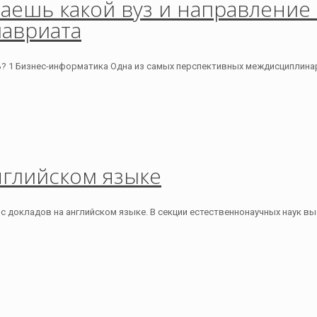
знаешь какой вуз и направление
лавриата
ь? 1 Бизнес-информатика Одна из самых перспективных междисциплинар
нглийском языке
 докладов на английском языке. В секции естественнонаучных наук выс