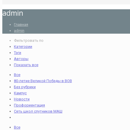
admin
Главная
admin
Фильтровать по
Категории
Тэги
Авторы
Показать все
Все
80-летие Великой Победы в ВОВ
Без рубрики
Кампус
Новости
Профориентация
Сеть школ спутников МАШ
Все