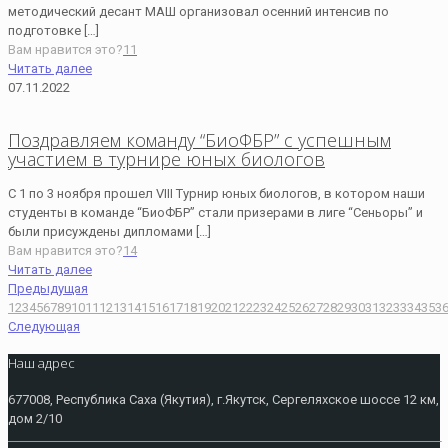
методический десант МАШ организовал осенний интенсив по
подготовке
[…]
Вам нравится это?
11
Читать далее
07.11.2022
Поздравляем команду “БиоФБР” с успешным
участием в турнире юных биологов
С 1 по 3 ноября прошел VIII Турнир юных биологов, в котором наши
студенты в команде “БиоФБР” стали призерами в лиге “Сеньоры” и
были присуждены дипломами
[…]
Вам нравится это?
14
Читать далее
Предыдущая
1
2
3
4
5
6
7
8
9
10
11
12
13
14
15
16
17
18
19
20
21
22
23
24
25
26
27
28
29
30
31
32
33
34
35
3
Следующая
Наш адрес
677008, Республика Саха (Якутия), г.Якутск, Сергеляхское шоссе 12 км,
дом 2/10