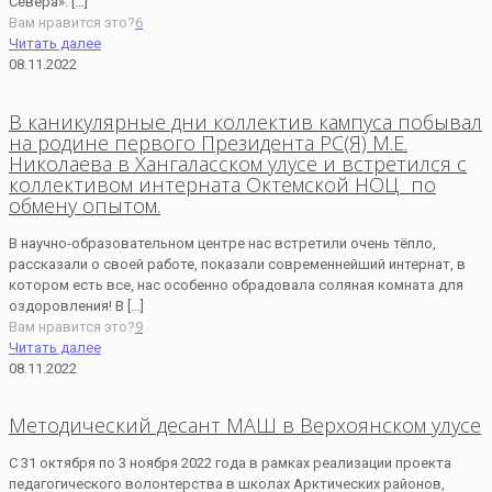
Севера».
[…]
Вам нравится это?
6
Читать далее
08.11.2022
В каникулярные дни коллектив кампуса побывал
на родине первого Президента РС(Я) М.Е.
Николаева в Хангаласском улусе и встретился с
коллективом интерната Октемской НОЦ по
обмену опытом.
В научно-образовательном центре нас встретили очень тёпло,
рассказали о своей работе, показали современнейший интернат, в
котором есть все, нас особенно обрадовала соляная комната для
оздоровления! В
[…]
Вам нравится это?
9
Читать далее
08.11.2022
Методический десант МАШ в Верхоянском улусе
С 31 октября по 3 ноября 2022 года в рамках реализации проекта
педагогического волонтерства в школах Арктических районов,