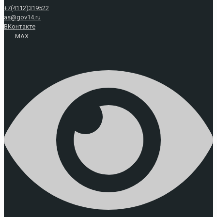
+7(4112)319522
as@gov14.ru
ВКонтакте
MAX