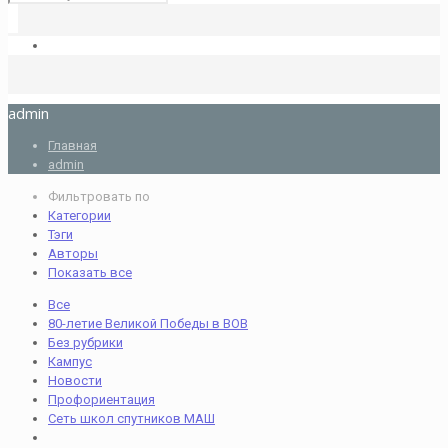
admin
Главная
admin
Фильтровать по
Категории
Тэги
Авторы
Показать все
Все
80-летие Великой Победы в ВОВ
Без рубрики
Кампус
Новости
Профориентация
Сеть школ спутников МАШ