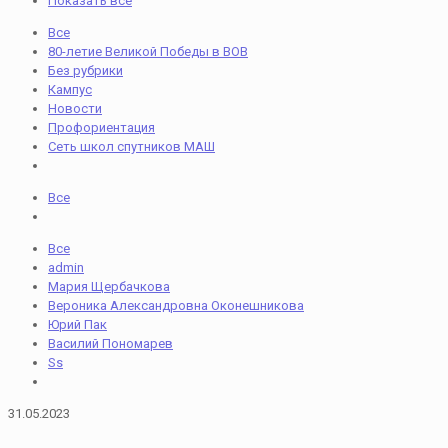
Показать все
Все
80-летие Великой Победы в ВОВ
Без рубрики
Кампус
Новости
Профориентация
Сеть школ спутников МАШ
Все
Все
admin
Мария Щербачкова
Вероника Александровна Оконешникова
Юрий Пак
Василий Пономарев
Ss
31.05.2023