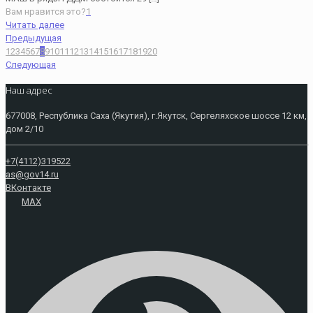
Вам нравится это?
1
Читать далее
Предыдущая
1
2
3
4
5
6
7
8
9
10
11
12
13
14
15
16
17
18
19
20
Следующая
Наш адрес
677008, Республика Саха (Якутия), г.Якутск, Сергеляхское шоссе 12 км,
дом 2/10
+7(4112)319522
as@gov14.ru
ВКонтакте
MAX