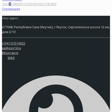
1
2
3
4
5
6
7
8
9
10
11
12
13
14
15
16
17
18
19
20
Следующая
Наш адрес
677008, Республика Саха (Якутия), г.Якутск, Сергеляхское шоссе 12 км,
дом 2/10
+7(4112)319522
as@gov14.ru
ВКонтакте
MAX