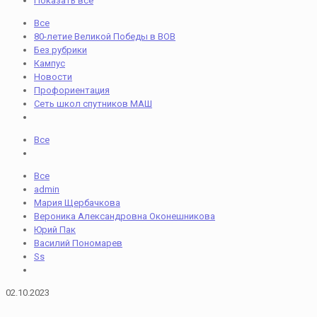
Показать все
Все
80-летие Великой Победы в ВОВ
Без рубрики
Кампус
Новости
Профориентация
Сеть школ спутников МАШ
Все
Все
admin
Мария Щербачкова
Вероника Александровна Оконешникова
Юрий Пак
Василий Пономарев
Ss
02.10.2023