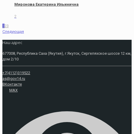
Миронова Екатерина Ильинична
2
1
2
3
Следующая
Наш адрес
677008, Республика Саха (Якутия), г.Якутск, Сергеляхское шоссе 12 км,
дом 2/10
+7(4112)319522
as@gov14.ru
ВКонтакте
MAX