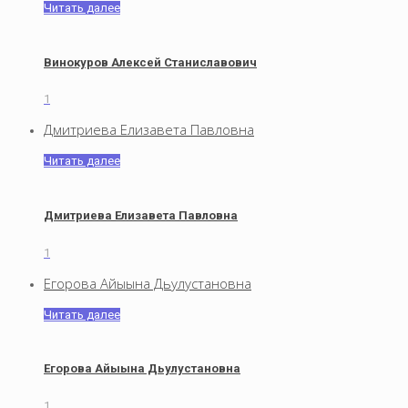
Читать далее
Винокуров Алексей Станиславович
1
Дмитриева Елизавета Павловна
Читать далее
Дмитриева Елизавета Павловна
1
Егорова Айыына Дьулустановна
Читать далее
Егорова Айыына Дьулустановна
1