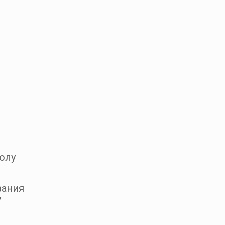
олу
вания
у