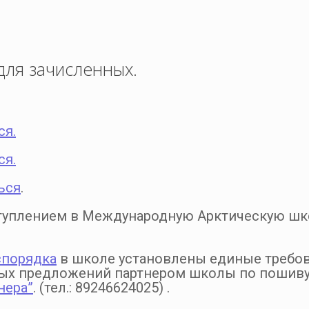
для зачисленных.
ся.
ся.
ься
.
ступлением в Международную Арктическую шк
спорядка
в школе установлены единые требо
ных предложений партнером школы по пошив
нера”
. (тел.: 89246624025) .