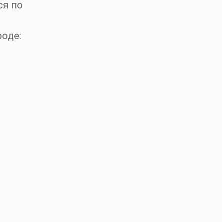
ся по
оде: