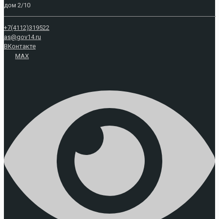
дом 2/10
+7(4112)319522
as@gov14.ru
ВКонтакте
MAX