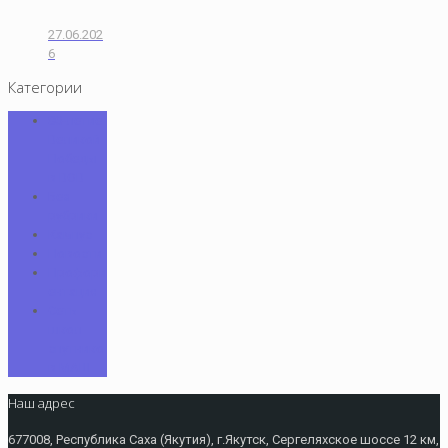
27.06.202
6
Категории
80-летие
Великой
Победы
в ВОВ
Без
рубрики
Кампус
Новости
Профори
ентация
Сеть
школ
спутнико
в МАШ
Наш адрес
677008, Республика Саха (Якутия), г.Якутск, Сергеляхское шоссе 12 км,