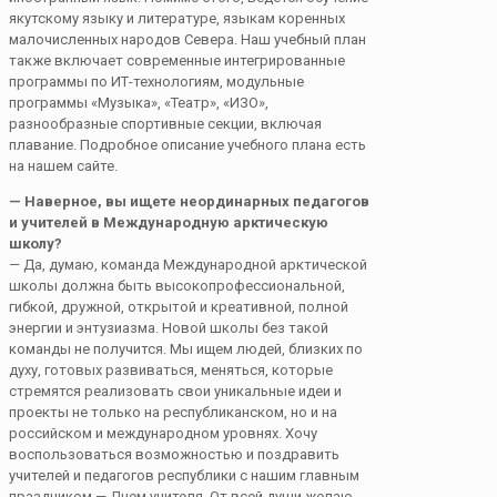
якутскому языку и литературе, языкам коренных
малочисленных народов Севера. Наш учебный план
также включает современные интегрированные
программы по ИТ-технологиям, модульные
программы «Музыка», «Театр», «ИЗО»,
разнообразные спортивные секции, включая
плавание. Подробное описание учебного плана есть
на нашем сайте.
— Наверное, вы ищете неординарных педагогов
и учителей в Международную арктическую
школу?
— Да, думаю, команда Международной арктической
школы должна быть высокопрофессиональной,
гибкой, дружной, открытой и креативной, полной
энергии и энтузиазма. Новой школы без такой
команды не получится. Мы ищем людей, близких по
духу, готовых развиваться, меняться, которые
стремятся реализовать свои уникальные идеи и
проекты не только на республиканском, но и на
российском и международном уровнях. Хочу
воспользоваться возможностью и поздравить
учителей и педагогов республики с нашим главным
праз­дником — Днем учителя. От всей души желаю