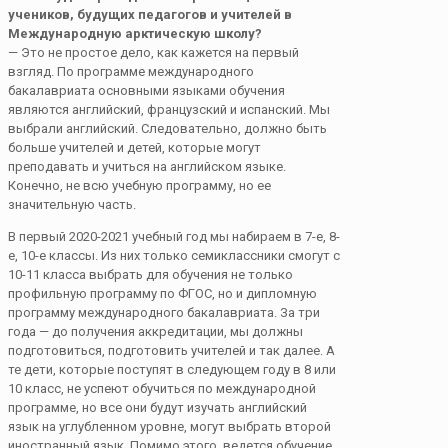
учеников, будущих педагогов и учителей в
Международную арктическую школу?
— Это не простое дело, как кажется на первый
взгляд. По программе международного
бакалавриата основными языками обучения
являются английский, французский и испанский. Мы
выбрали английский. Следовательно, должно быть
больше учителей и детей, которые могут
преподавать и учиться на английском языке.
Конечно, не всю учебную программу, но ее
значительную часть.
В первый 2020-2021 учебный год мы набираем в 7-е, 8-
е, 10-е классы. Из них только семиклас­сники смогут с
10-11 класса выбрать для обучения не только
профильную программу по ФГОС, но и дипломную
программу международного бакалавриата. За три
года — до получения аккредитации, мы должны
подготовиться, подготовить учителей и так далее. А
те дети, которые поступят в следующем году в 8 или
10 класс, не успеют обучиться по международной
программе, но все они будут изучать английский
язык на углубленном уровне, могут выбрать второй
иностранный язык. Помимо этого, ведется обучение