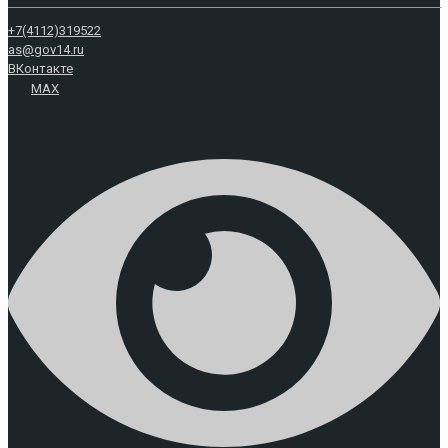
+7(4112)319522
as@gov14.ru
ВКонтакте
MAX