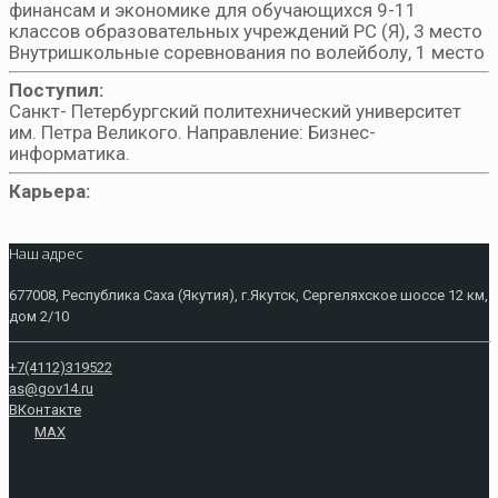
финансам и экономике для обучающихся 9-11
классов образовательных учреждений РС (Я), 3 место
Внутришкольные соревнования по волейболу, 1 место
Поступил:
Санкт- Петербургский политехнический университет
им. Петра Великого. Направление: Бизнес-
информатика.
Карьера:
Наш адрес
677008, Республика Саха (Якутия), г.Якутск, Сергеляхское шоссе 12 км,
дом 2/10
+7(4112)319522
as@gov14.ru
ВКонтакте
MAX