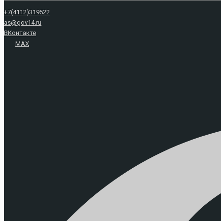
+7(4112)319522
as@gov14.ru
ВКонтакте
MAX