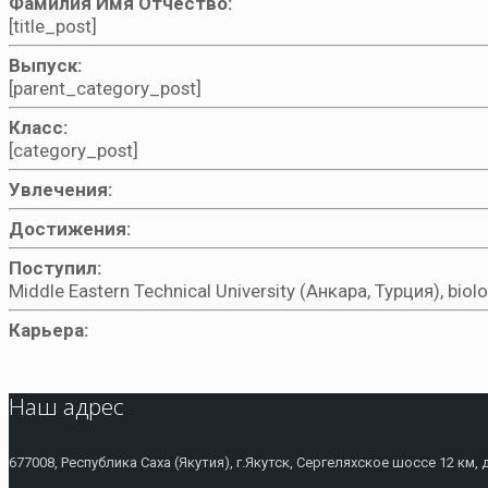
Фамилия Имя Отчество:
[title_post]
Выпуск:
[parent_category_post]
Класс:
[category_post]
Увлечения:
Достижения:
Поступил:
Middle Eastern Technical University (Aнкара, Турция), bio
Карьера:
Наш адрес
677008, Республика Саха (Якутия), г.Якутск, Сергеляхское шоссе 12 км, 