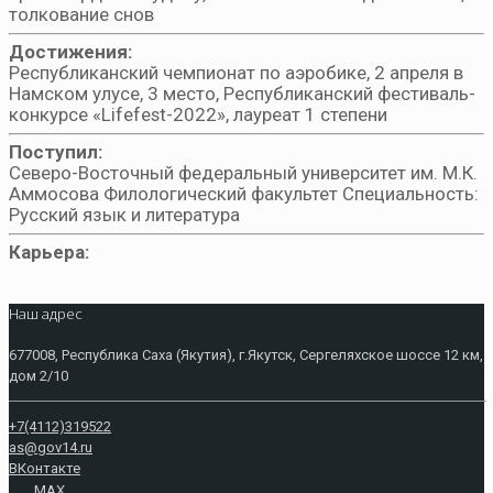
толкование снов
Достижения:
Республиканский чемпионат по аэробике, 2 апреля в
Намском улусе, 3 место, Республиканский фестиваль-
конкурсе «Lifefest-2022», лауреат 1 степени
Поступил:
Северо-Восточный федеральный университет им. М.К.
Аммосова Филологический факультет Специальность:
Русский язык и литература
Карьера:
Наш адрес
677008, Республика Саха (Якутия), г.Якутск, Сергеляхское шоссе 12 км,
дом 2/10
+7(4112)319522
as@gov14.ru
ВКонтакте
MAX