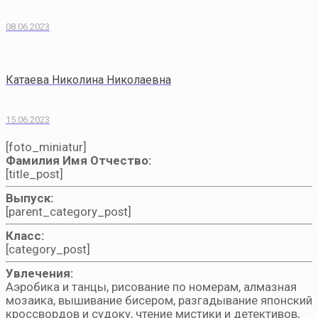
08.06.2023
Катаева Николина Николаевна
15.06.2023
[foto_miniatur]
Фамилия Имя Отчество:
[title_post]
Выпуск:
[parent_category_post]
Класс:
[category_post]
Увлечения:
Аэробика и танцы, рисование по номерам, алмазная
мозаика, вышивание бисером, разгадывание японский
кроссвордов и судоку, чтение мистики и детективов,