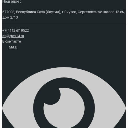
Наш адрес
677008, Республика Саха (Якутия), г.Якутск, Сергеляхское шоссе 12 км,
дом 2/10
+7(4112)319522
as@gov14.ru
ВКонтакте
MAX