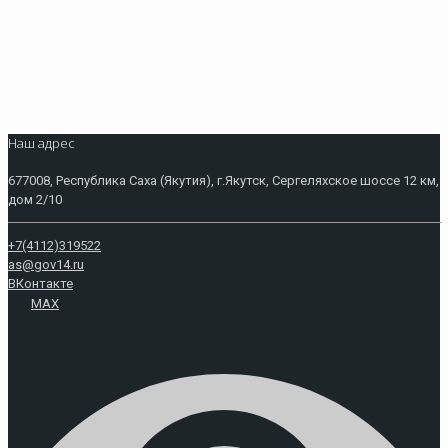
Наш адрес
677008, Республика Саха (Якутия), г.Якутск, Сергеляхское шоссе 12 км,
дом 2/10
+7(4112)319522
as@gov14.ru
ВКонтакте
MAX