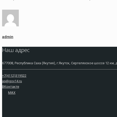
admin
Наш адрес
677008, Республика Саха (Якутия), г.Якутск, Сергеляхское шоссе 12 км, 
+7(4112)319522
as@gov14.ru
ВКонтакте
MAX