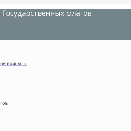
 Государственных флагов
той войны…»
агов