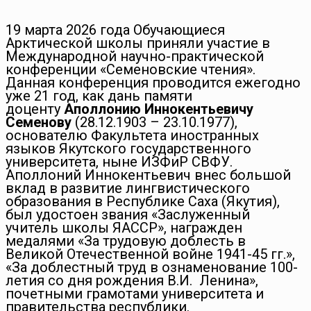
19 марта 2026 года Обучающиеся
Арктической школы приняли участие в
Международной научно-практической
конференции «Семеновские чтения».
Данная конференция проводится ежегодно
уже 21 год, как дань памяти
доценту
Аполлонию Иннокентьевичу
Семенову
(28.12.1903 – 23.10.1977),
основателю Факультета иностранных
языков Якутского государственного
университета, ныне ИЗФиР СВФУ.
Аполлоний Иннокентьевич внес большой
вклад в развитие лингвистического
образования в Республике Саха (Якутия),
был удостоен звания «Заслуженный
учитель школы ЯАССР», награжден
медалями «За трудовую доблесть в
Великой Отечественной войне 1941-45 гг.»,
«За доблестный труд в ознаменование 100-
летия со дня рождения В.И. Ленина»,
почетными грамотами университета и
правительства республики.