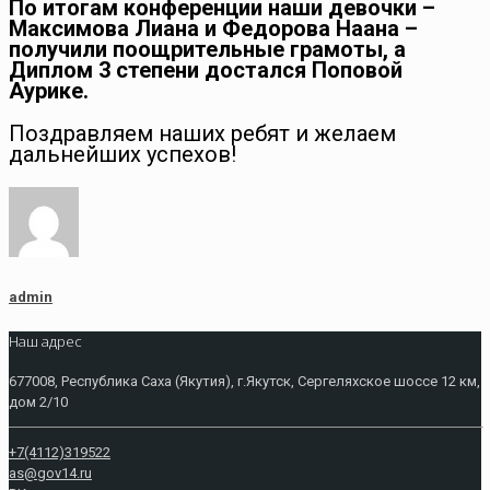
По итогам конференции наши девочки –
Максимова Лиана и Федорова Наана –
получили поощрительные грамоты, а
Диплом 3 степени достался Поповой
Аурике.
Поздравляем наших ребят и желаем
дальнейших успехов!
admin
Наш адрес
677008, Республика Саха (Якутия), г.Якутск, Сергеляхское шоссе 12 км,
дом 2/10
+7(4112)319522
as@gov14.ru