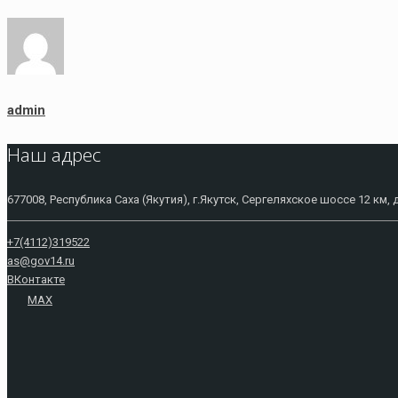
admin
Наш адрес
677008, Республика Саха (Якутия), г.Якутск, Сергеляхское шоссе 12 км, 
+7(4112)319522
as@gov14.ru
ВКонтакте
MAX