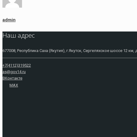
admin
Наш адрес
677008, Республика Саха (Якутия), г.Якутск, Сергеляхское шоссе 12 км, 
+7(4112)319522
as@gov14.ru
ВКонтакте
MAX