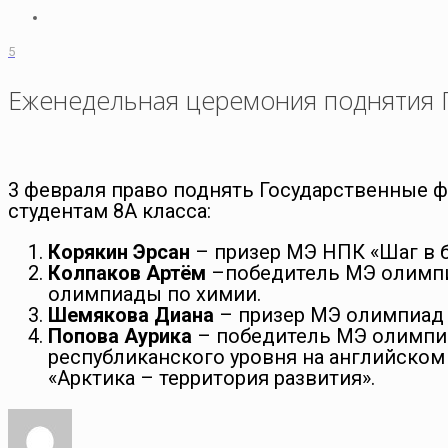
5
Еженедельная церемония поднятия 
3 февраля право поднять Государственные ф
студентам 8А класса:
Корякин Эрсан
– призер МЭ НПК «Шаг в б
Колпаков Артём
–победитель МЭ олимпиа
олимпиады по химии.
Шемякова Диана
– призер МЭ олимпиад п
Попова Аурика
– победитель МЭ олимпиад
республиканского уровня на английско
«Арктика – территория развития».