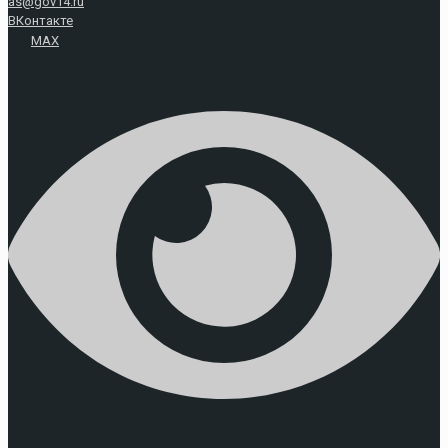
as@gov14.ru
ВКонтакте
MAX