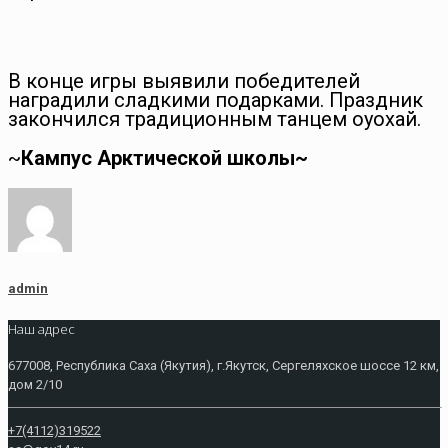
В конце игры выявили победителей
наградили сладкими подарками. Праздник
закончился традиционным танцем оһуохай.
~
Кампус Арктической школы~
admin
Наш адрес
677008, Республика Саха (Якутия), г.Якутск, Сергеляхское шоссе 12 км,
дом 2/10
+7(4112)319522