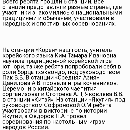
Всего ребята прошли 6 станций. Все
станции представляли разные страны, где
участники знакомились с национальными
традициями и обычаями, участвовали в
народных и спортивных соревнованиях.
На станции «Корея» наш гость, учитель
корейского языка Ким Тамара Ивановна
научила традиционной корейской игре
ютнори, также ребята попробовали себя в
роли борца тхэквондо, под руководством
Пак В.В. В станции «Средняя Азия»
Данилова А.В. провела игры кочевников.
Церемонию китайского чаепития
сорганизовали Оготоева А.Н, Яковлева В.В.
в станции «Китай». На станции «Якутия» под
руководством Софроновой О.М ребята
участвовали в викторине по истории
Якутии, а Федоров П.А провел
соревнования по настольным играм
народов России.