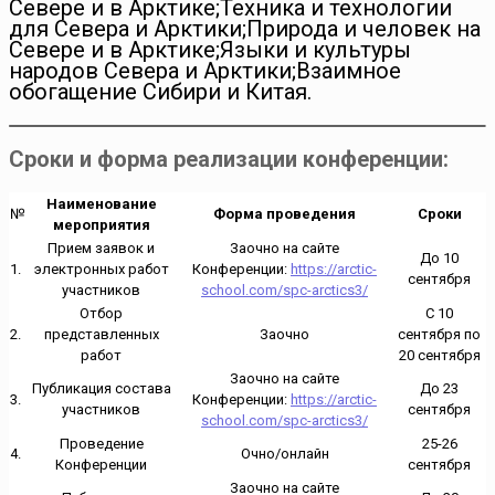
Севере и в Арктике;Техника и технологии
для Севера и Арктики;Природа и человек на
Севере и в Арктике;Языки и культуры
народов Севера и Арктики;Взаимное
обогащение Сибири и Китая.
Сроки и форма реализации конференции:
Наименование
№
Форма проведения
Сроки
мероприятия
Прием заявок и
Заочно на сайте
До 10
1.
электронных работ
Конференции:
https://arctic-
сентября
участников
school.com/spc-arctics3/
Отбор
С 10
2.
представленных
Заочно
сентября по
работ
20 сентября
Заочно на сайте
Публикация состава
До 23
3.
Конференции:
https://arctic-
участников
сентября
school.com/spc-arctics3/
Проведение
25-26
4.
Очно/онлайн
Конференции
сентября
Заочно на сайте