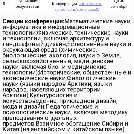
Публикация
До 30
5.
Конференции:
https://arctic-
результатов
сентября
school.com/spc-arctics3/
Секции конференции:
Математические науки,
информатика и информационные
технологии;Физические, технические науки
и технологии, включая архитектуру и
ландшафтный дизайн;Естественные науки и
окружающая среда (химические,
биологические, экология, науки о Земле,
сельскохозяйственные, медицинские
науки, включая био- и медицинские
технологии);Исторические, общественные и
экономические науки;Филологические
науки (языки народов Арктики, языки
народов, населяющих территории
Арктики);Культурология и
искусствоведение, прикладной дизайн,
мода и дизайн;Педагогические и
психологические науки, включая методику
преподавания отдельных
предметов;Взаимное обогащение Сибири и
Китая (на английском и китайском языке).