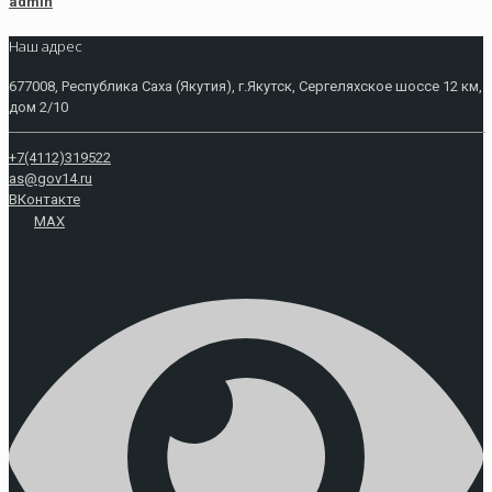
admin
Наш адрес
677008, Республика Саха (Якутия), г.Якутск, Сергеляхское шоссе 12 км,
дом 2/10
+7(4112)319522
as@gov14.ru
ВКонтакте
MAX