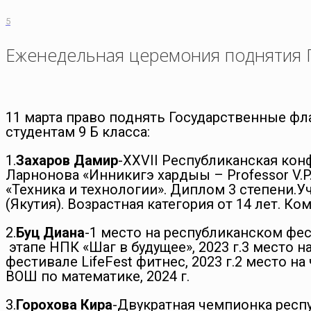
5
Еженедельная церемония поднятия 
11 марта право поднять Государственные фл
студентам 9 Б класса:
1.
Захаров Дамир
-XXVII Республиканская кон
Ларнонова «Инникигэ хардыы – Professor V.P. La
«Техника и технологии». Диплом 3 степени.У
(Якутия). Возрастная категория от 14 лет. К
2.
Буц Диана
-1 место на республиканском фе
этапе НПК «Шаг в будущее», 2023 г.3 место н
фестивале LifeFest фитнес, 2023 г.2 место н
ВОШ по математике, 2024 г.
3.
Горохова Кира
-Двукратная чемпионка респу