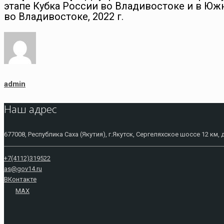
этапе Кубка России во Владивостоке и в Юж
во Владивостоке, 2022 г.
admin
Наш адрес
677008, Республика Саха (Якутия), г.Якутск, Сергеляхское шоссе 12 км, 
+7(4112)319522
as@gov14.ru
ВКонтакте
MAX