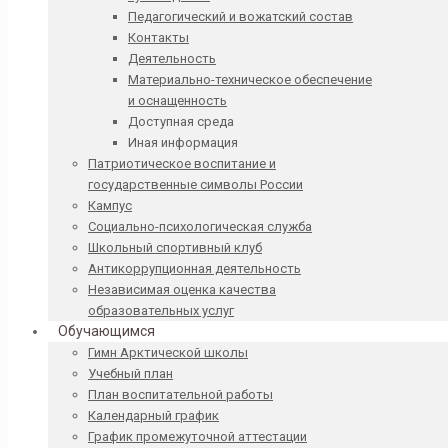
Педагогический и вожатский состав
Контакты
Деятельность
Материально-техническое обеспечение
и оснащенность
Доступная среда
Иная информация
Патриотическое воспитание и
государственные символы России
Кампус
Социально-психологическая служба
Школьный спортивный клуб
Антикоррупционная деятельность
Независимая оценка качества
образовательных услуг
Обучающимся
Гимн Арктической школы
Учебный план
План воспитательной работы
Календарный график
График промежуточной аттестации