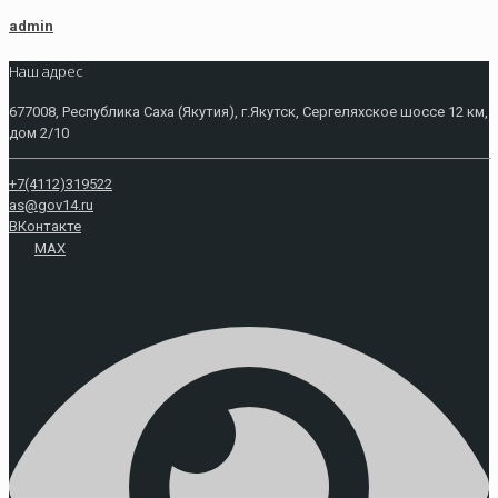
admin
Наш адрес
677008, Республика Саха (Якутия), г.Якутск, Сергеляхское шоссе 12 км,
дом 2/10
+7(4112)319522
as@gov14.ru
ВКонтакте
MAX