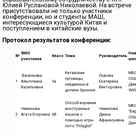
Юлией Руслановой Николаевой. На встрече
присутствовали не только участники
конференции, но и студенты МАШ,
интересующиеся культурой Китая и
поступлением в китайские вузы.
Протокол результатов конференции:
ФИО
Наи
№
Класс
Тема
Руководитель
участника
шк
Китайские
МБО
Васильева
Львова
пуговицы,
СОШ
1
Айыллаана
5а
Екатерина
найденные в
Дми
Васильевна
Викторовна
долине Эркээни
УИ
Способ изучения
МБ
Чемезова
иностранных
Чемезова
“Бе
2
Агата Егоровна
6б
языков с
Диана
СОШ
помощью игры-
Афанасьевна
Дан
лото “Polyglot”