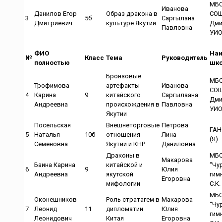
МБО
Иванова
Данилов Егор
Образ дракона в
СОШ
3
5б
Саргылана
Дмитриевич
культуре Якутии
Дми
Павловна
УИ
ФИО
Наи
№
Класс
Тема
Руководитель
полностью
шк
Бронзовые
МБО
Трофимова
артефакты
Иванова
СОШ
4
Карина
9
китайского
Саргылаана
Дми
Андреевна
происхождения в
Павловна
УИ
Якутии
Посельская
Внешнеторговые
Петрова
ГАН
5
Наталья
10б
отношения
Лина
(Я)
Семеновна
Якутии и КНР
Даниловна
Драконы в
МБ
Макарова
Баина Карина
китайской и
“Чу
6
9
Юлия
Андреевна
якутской
гим
Егоровна
мифологии
С.К
МБ
Оконешников
Роль стратагем в
Макарова
“Чу
7
Леонид
11
дипломатии
Юлия
гим
Леонидович
Китая
Егоровна