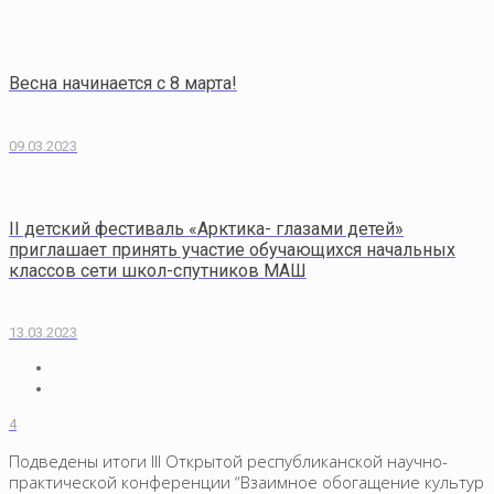
Весна начинается с 8 марта!
09.03.2023
II детский фестиваль «Арктика- глазами детей»
приглашает принять участие обучающихся начальных
классов сети школ-спутников МАШ
13.03.2023
4
Подведены итоги III Открытой республиканской научно-
практической конференции “Взаимное обогащение культур