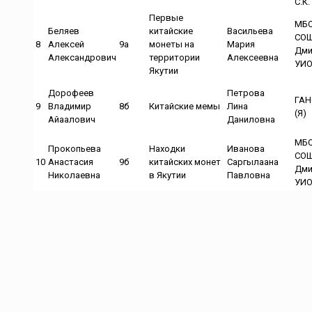
С.К
Первые
МБО
Беляев
китайские
Васильева
СОШ
8
Алексей
9а
монеты на
Мария
Дми
Александрович
территории
Алексеевна
УИ
Якутии
Дорофеев
Петрова
ГАН
9
Владимир
8б
Китайские мемы
Лина
(Я)
Айаалович
Даниловна
МБО
Прокопьева
Находки
Иванова
СОШ
10
Анастасия
9б
китайских монет
Саргылаана
Дми
Николаевна
в Якутии
Павловна
УИ