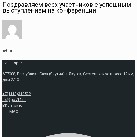
Поздравляем всех участников с успешным
выступлением на конференции!
admin
Наш адрес
677008, Республика Саха (Якутия), г.Якутск, Сергеляхское шоссе 12 км,
дом 2/10
+7(4112)319522
as@gov14.ru
ВКонтакте
MAX