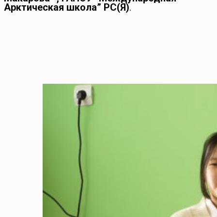
Арктическая школа” РС(Я)
.