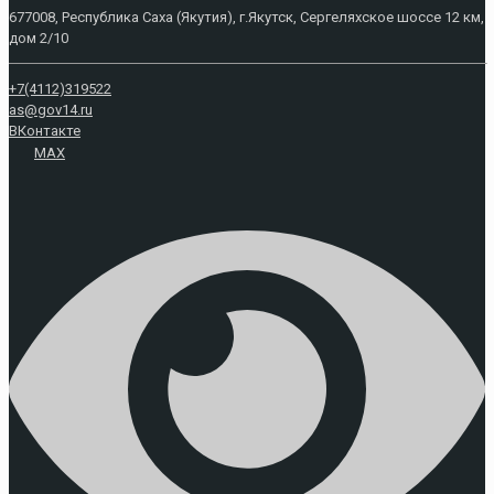
677008, Республика Саха (Якутия), г.Якутск, Сергеляхское шоссе 12 км,
дом 2/10
+7(4112)319522
as@gov14.ru
ВКонтакте
MAX