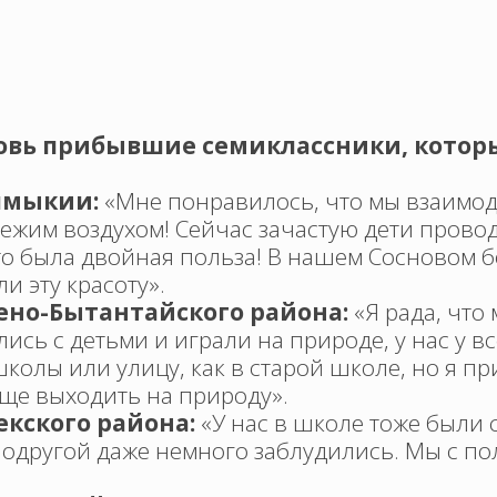
новь прибывшие семиклассники, кото
алмыкии:
«Мне понравилось, что мы взаимод
вежим воздухом! Сейчас зачастую дети прово
то была двойная польза! В нашем Сосновом бо
 эту красоту».
Эвено-Бытантайского района:
«Я рада, что
лись с детьми и играли на природе, у нас у 
колы или улицу, как в старой школе, но я п
аще выходить на природу».
некского района:
«У нас в школе тоже были с
подругой даже немного заблудились. Мы с по