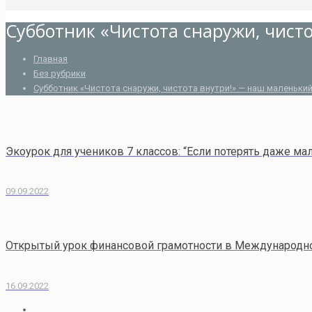
Субботник «Чистота снаружи, чист
Главная
Без рубрики
Субботник «Чистота снаружи, чистота внутри!» — наш маленький
Экоурок для учеников 7 классов: “Если потерять даже мал
09.09.2022
Открытый урок финансовой грамотности в Международн
16.09.2022