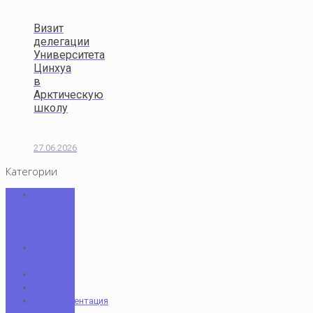
Визит
делегации
Университета
Цинхуа
в
Арктическую
школу
27.06.2026
Категории
80-летие
Великой
Победы
в ВОВ
Без
рубрики
Кампус
Новости
Профориентация