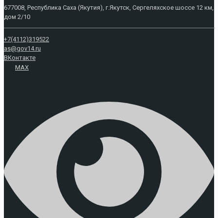
677008, Республика Саха (Якутия), г.Якутск, Сергеляхское шоссе 12 км,
дом 2/10
+7(4112)319522
as@gov14.ru
ВКонтакте
MAX