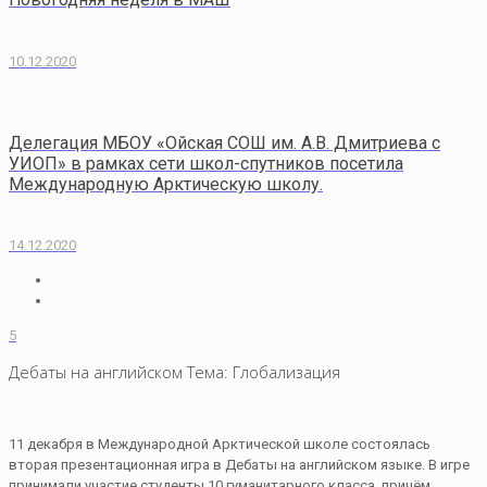
10.12.2020
Делегация МБОУ «Ойская СОШ им. А.В. Дмитриева с
УИОП» в рамках сети школ-спутников посетила
Международную Арктическую школу.
14.12.2020
5
Дебаты на английском Тема: Глобализация
11 декабря в Международной Арктической школе состоялась
вторая презентационная игра в Дебаты на английском языке. В игре
принимали участие студенты 10 гуманитарного класса, причём