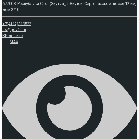
677008, Республика Саха (Якутия), г.Якутск, Сергеляхское шоссе 12 км,
дом 2/10
+7(4112)319522
as@gov14.ru
ВКонтакте
MAX