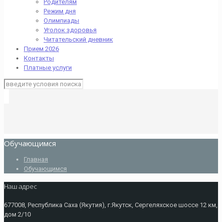
Родителям
Режим дня
Олимпиады
Уголок здоровья
Читательский дневник
Прием 2026
Контакты
Платные услуги
Обучающимся
Главная
Обучающимся
Наш адрес
677008, Республика Саха (Якутия), г.Якутск, Сергеляхское шоссе 12 км,
дом 2/10