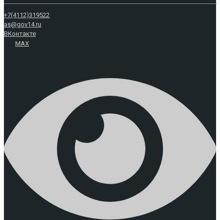
+7(4112)319522
as@gov14.ru
ВКонтакте
MAX